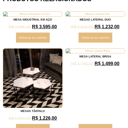
MESA INDUSTRIAL EM AÇO
MESAS LATERAL DUO
R$
3.595,00
R$
1.232,00
R$
3.895,00
R$
1.832,00
Adicionar ao carrinho
Adicionar ao carrinho
MESA LATERAL BRISA
R$
1.499,00
R$
1.735,00
MESAS TÂNTALO
R$
1.226,00
R$
1.350,00