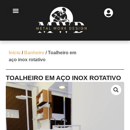
MINHA CONTA
MINHA CONTA
FINALIZAÇÃO DE COMPRA
Início
/
Banheiro
/ Toalheiro em
aço inox rotativo
TOALHEIRO EM AÇO INOX ROTATIVO